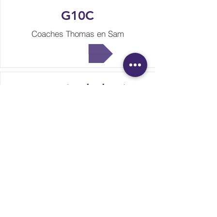
G10C
Coaches Thomas en Sam
Meer info
G10D (Hoboken)
Coach Mathias
Meer info
Zie je een foutje op deze website?
Meld het dan aan
webmaster@mercuriusbbc.be
.