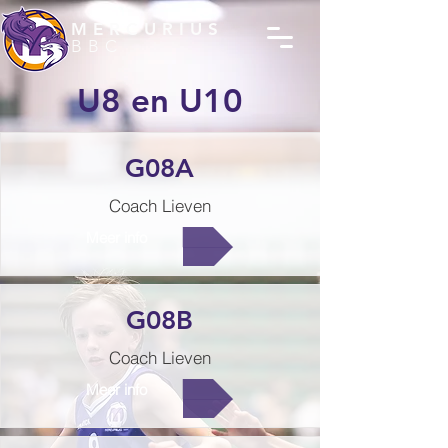
MERCURIUS
BBC
U8 en U10
G08A
Coach Lieven
Meer info
G08B
Coach Lieven
Meer info