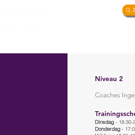
RIUS
BBC
 HOBOKEN
TEAMS
SPORTIEF
#GROEI2027
Niveau 2
Coaches Inge
Trainingssc
Dinsdag
- 18:30-
Donderdag
- 17: