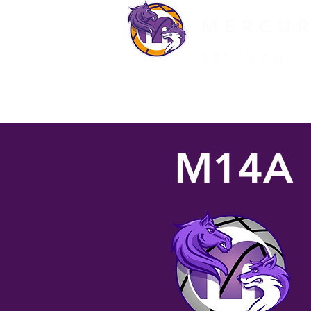
MERCU
BERCHEM -
HOME
CLUBINFO
M14A