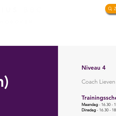
RIUS
BBC
 HOBOKEN
TEAMS
SPORTIEF
#GROEI2027
Niveau 4
n)
Coach Lieven
Trainingssc
Maandag
- 16.30 - 
Dinsdag
- 16.30 - 1