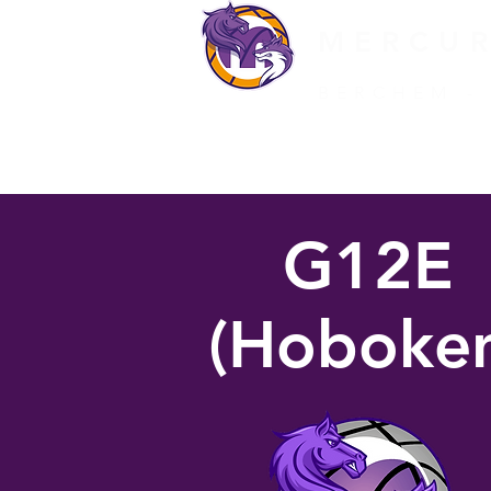
MERCU
BERCHEM -
HOME
CLUBINFO
G12E
(Hoboke